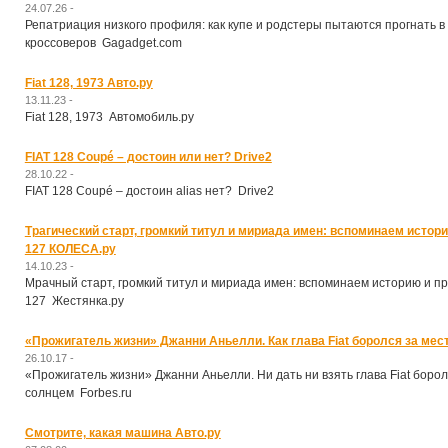
24.07.26 -
Репатриация низкого профиля: как купе и родстеры пытаются прогнать в
кроссоверов Gagadget.com
Fiat 128, 1973 Авто.ру
13.11.23 -
Fiat 128, 1973 Автомобиль.ру
FIAT 128 Coupé – достоин или нет? Drive2
28.10.22 -
FIAT 128 Coupé – достоин alias нет? Drive2
Трагический старт, громкий титул и мириада имен: вспоминаем истор
127 КОЛЕСА.ру
14.10.23 -
Мрачный старт, громкий титул и мириада имен: вспоминаем историю и пр
127 Жестянка.ру
«Прожигатель жизни» Джанни Аньелли. Как глава Fiat боролся за мест
26.10.17 -
«Прoжигaтeль жизни» Джанни Аньелли. Ни дать ни взять глава Fiat борол
солнцем Forbes.ru
Смотрите, какая машина Авто.ру