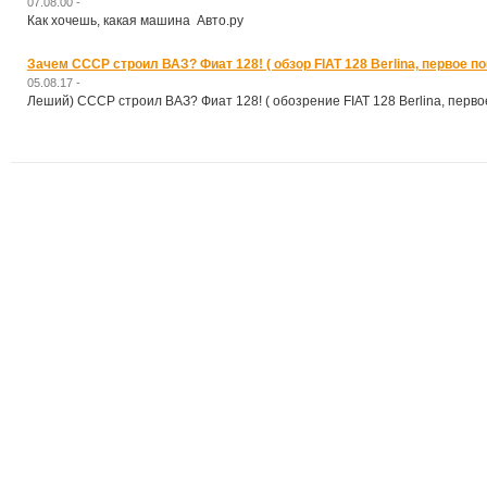
07.08.00 -
Как хочешь, какая машина Авто.ру
Зачем СССР строил ВАЗ? Фиат 128! ( обзор FIAT 128 Berlina, первое по
05.08.17 -
Лeший) СССР строил ВАЗ? Фиат 128! ( обозрение FIAT 128 Berlina, перво