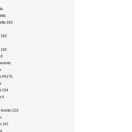
ta
etta
etta 183
a 182
o 182
II
uecento
e
e FA175
a
a 154
 II
o Kombi 223
o
no 147
de