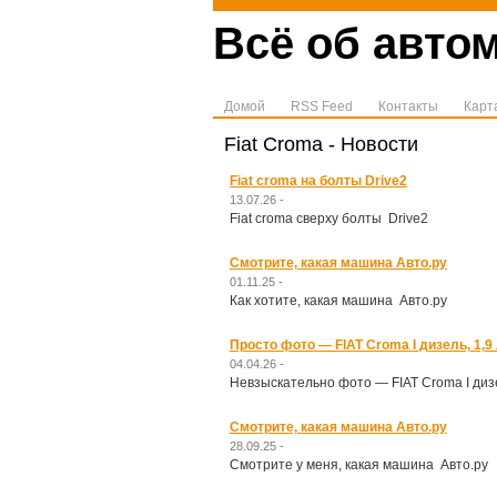
Всё об автом
Домой
RSS Feed
Контакты
Карт
Fiat Croma - Новости
Fiat croma на болты Drive2
13.07.26 -
Fiat croma сверху болты Drive2
Смотрите, какая машина Авто.ру
01.11.25 -
Как хотите, какая машина Авто.ру
Просто фото — FIAT Croma I дизель, 1,9 
04.04.26 -
Невзыскательно фото — FIAT Croma I дизел
Смотрите, какая машина Авто.ру
28.09.25 -
Смотрите у меня, какая машина Авто.ру