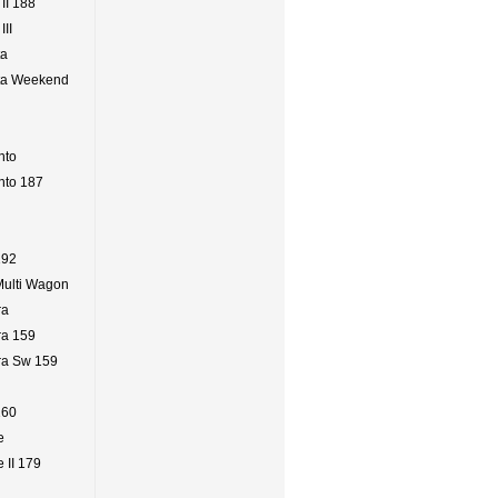
 II 188
III
ta
ta Weekend
i
nto
nto 187
192
 Multi Wagon
ra
ra 159
ra Sw 159
160
e
e II 179