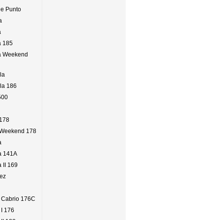
de Punto
a
a
a 185
ea Weekend
la
pla 186
500
 178
o Weekend 178
a
a 141A
 II 169
nez
o Cabrio 176C
 I 176